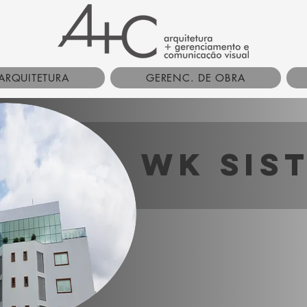
ARQUITETURA
GERENC. DE OBRA
wk sis